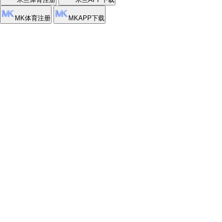
卖点亮点
完整赛程
覆盖小组、淘汰赛到决赛全部日期，持续更新每
场比赛的开球时间，确保不漏掉任何次重要时
刻。
场馆地图
以儿童卡通风格呈现场馆分布，配合独家导引
图，帮你快速掌握主办城市和转场路线。
球队故事